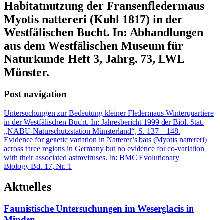
Habitatnutzung der Fransenfledermaus
Myotis nattereri (Kuhl 1817) in der
Westfälischen Bucht. In: Abhandlungen
aus dem Westfälischen Museum für
Naturkunde Heft 3, Jahrg. 73, LWL
Münster.
Post navigation
Untersuchungen zur Bedeutung kleiner Fledermaus-Winterquartiere
in der Westfälischen Bucht. In: Jahresbericht 1999 der Biol. Stat.
„NABU-Naturschutzstation Münsterland“, S. 137 – 148.
Evidence for genetic variation in Natterer’s bats (Myotis nattereri)
across three regions in Germany but no evidence for co-variation
with their associated astroviruses. In: BMC Evolutionary
Biology Bd. 17, Nr. 1
Aktuelles
Faunistische Untersuchungen im Weserglacis in
Minden