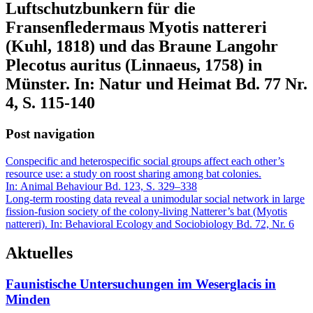
Luftschutzbunkern für die
Fransenfledermaus Myotis nattereri
(Kuhl, 1818) und das Braune Langohr
Plecotus auritus (Linnaeus, 1758) in
Münster. In: Natur und Heimat Bd. 77 Nr.
4, S. 115-140
Post navigation
Conspecific and heterospecific social groups affect each other’s
resource use: a study on roost sharing among bat colonies.
In: Animal Behaviour Bd. 123, S. 329–338
Long-term roosting data reveal a unimodular social network in large
fission-fusion society of the colony-living Natterer’s bat (Myotis
nattereri). In: Behavioral Ecology and Sociobiology Bd. 72, Nr. 6
Aktuelles
Faunistische Untersuchungen im Weserglacis in
Minden