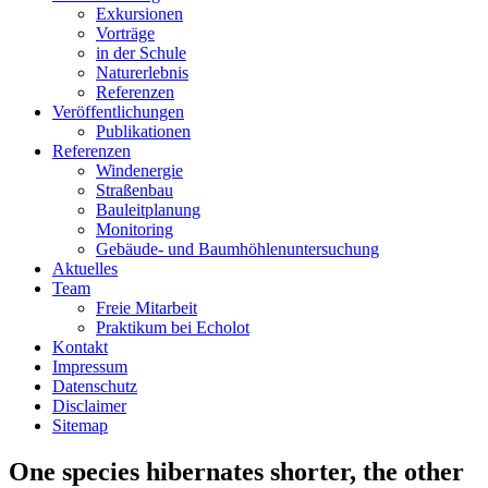
Exkursionen
Vorträge
in der Schule
Naturerlebnis
Referenzen
Veröffentlichungen
Publikationen
Referenzen
Windenergie
Straßenbau
Bauleitplanung
Monitoring
Gebäude- und Baumhöhlenuntersuchung
Aktuelles
Team
Freie Mitarbeit
Praktikum bei Echolot
Kontakt
Impressum
Datenschutz
Disclaimer
Sitemap
One species hibernates shorter, the other